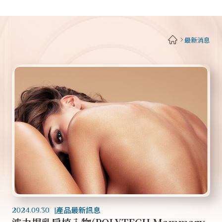
女神波最新消息
L
a
t
e
s
t
N
e
w
s
最新消息
最
新
消
息
產品最新訊息
2024.09.30