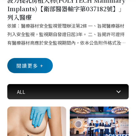
波力提乳房植入物(POLYTECH Mammary
Implants)【衛部醫器輸字第037182號】」
列入醫療
依據：醫療器材安全監視管理辦法第2條 一、旨揭醫療器材
列入安全監視，監視期自發證日起3年。 二、旨揭許可證持
有醫療器材商應於安全監視期間內，依本公告附件格式及醫
療器材安全監視管理辦法第6條規定，蒐集彙整該產品相關安
全性資料（包括但不限於國內使用者相關資訊、國內外不良
閱讀更多 +
反應報告及最新安全有關資訊等），並繳交定期安全性報告
及安全性總結報告。 三、另按醫療器材安全監視管理辦法第
13條規定，醫療器材商及醫事機構為執行醫療器材安全監
ALL
視，有蒐集、處理或利用個人資料之必要時，應依醫療法、
個人資料保護法及其相關法規規定辦理，為必要之個人資料
蒐集、處理及利用。惟醫療器材商除應依定期安全監視項目
蒐集資料外，醫療機構亦須配合執行安全監