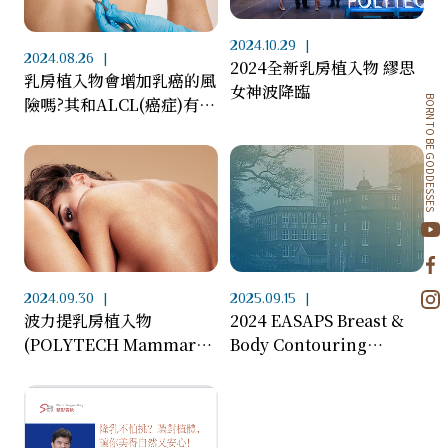
2024.10.29
2024.08.26
2024全新乳房植入物 繆思
乳房植入物會增加乳癌的風
女神波降臨
險嗎?其和ALCL(癌症)有關
BORN TO BE GODDESSES
連性嗎?
2024.09.30
2025.09.15
波力提乳房植入物
2024 EASAPS Breast &
(POLYTECH Mammary
Body Contouring
Implants)【衛部醫器輸字
Meeting 國際醫學會議(瑞
第037182號】」列入醫療
典)