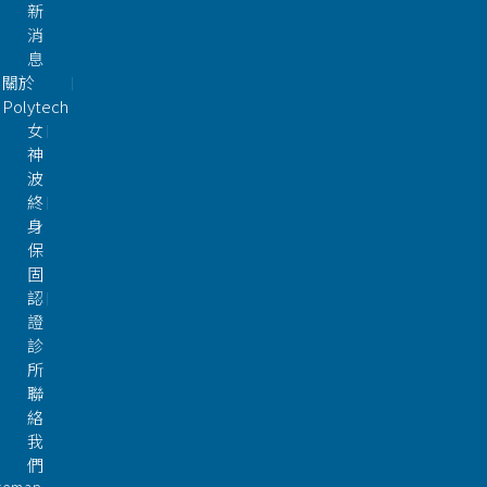
新
消
息
關於
Polytech
女
神
波
終
身
保
固
認
證
診
所
聯
絡
我
們
itemap